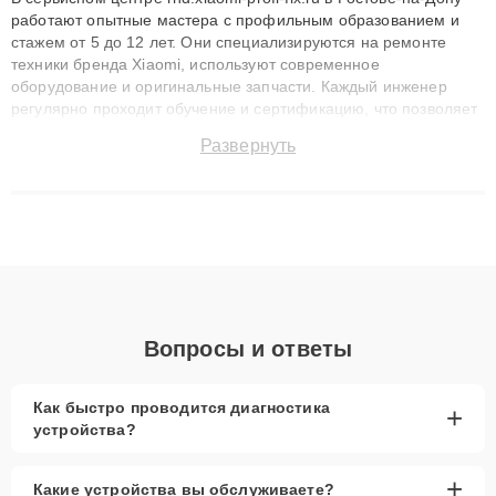
работают опытные мастера с профильным образованием и
стажем от 5 до 12 лет. Они специализируются на ремонте
техники бренда Xiaomi, используют современное
оборудование и оригинальные запчасти. Каждый инженер
регулярно проходит обучение и сертификацию, что позволяет
быстро и точноdiagnostikировать поломки и восстанавливать
Развернуть
технику с сохранением гарантии до 3 лет. Наши мастера
решают сложные случаи: от замены матриц и материнских
плат до ремонта после залития и восстановления данных.
Благодаря высокой квалификации и ответственному подходу
клиенты получают быстрый, качественный ремонт и понятные
объяснения по результатам диагностики.
Вопросы и ответы
Как быстро проводится диагностика
+
устройства?
+
Какие устройства вы обслуживаете?