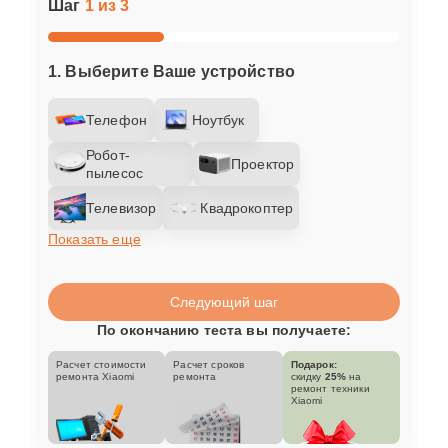
Шаг
1 из 3
1. Выберите Ваше устройство
Телефон
Ноутбук
Робот-
Проектор
пылесос
Телевизор
Квадрокоптер
Показать еще
Следующий шаг
По окончанию теста вы получаете:
Расчет стоимости
Расчет сроков
Подарок:
ремонта Xiaomi
ремонта
скидку
25%
на
ремонт техники
Xiaomi