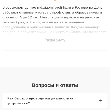
В сервисном центре rnd.xiaomi-profi-fix.ru в Ростове-на-Дону
работают опытные мастера с профильным образованием и
стажем от 5 до 12 лет. Они специализируются на ремонте
техники бренда Xiaomi, используют современное
оборудование и оригинальные запчасти. Каждый инженер
регулярно проходит обучение и сертификацию, что позволяет
быстро и точноdiagnostikировать поломки и восстанавливать
Развернуть
технику с сохранением гарантии до 3 лет. Наши мастера
решают сложные случаи: от замены матриц и материнских
плат до ремонта после залития и восстановления данных.
Благодаря высокой квалификации и ответственному подходу
клиенты получают быстрый, качественный ремонт и понятные
объяснения по результатам диагностики.
Вопросы и ответы
Как быстро проводится диагностика
+
устройства?