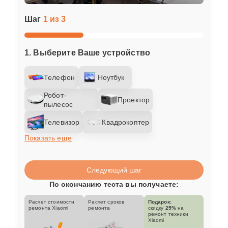
Шаг
1 из 3
1. Выберите Ваше устройство
Телефон
Ноутбук
Робот-
Проектор
пылесос
Телевизор
Квадрокоптер
Показать еще
Следующий шаг
По окончанию теста вы получаете:
Расчет стоимости
Расчет сроков
Подарок:
ремонта Xiaomi
ремонта
скидку
25%
на
ремонт техники
Xiaomi