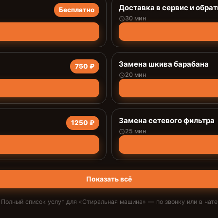
Доставка в сервис и обрат
Бесплатно
30 мин
Замена шкива барабана
750 ₽
20 мин
Замена сетевого фильтра
1250 ₽
25 мин
Показать всё
Полный список услуг для «
Стиральная машина
» — по звонку или в чате