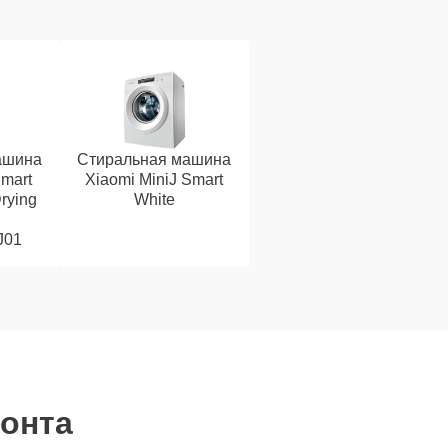
ашина
Стиральная машина
Smart
Xiaomi MiniJ Smart
rying
White
J01
монта