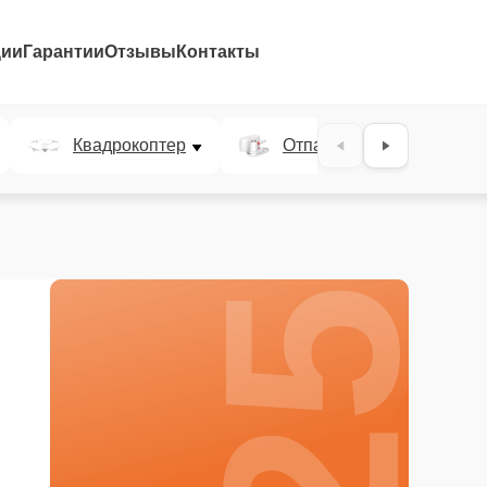
ции
Гарантии
Отзывы
Контакты
25%
Квадрокоптер
Отпариватель