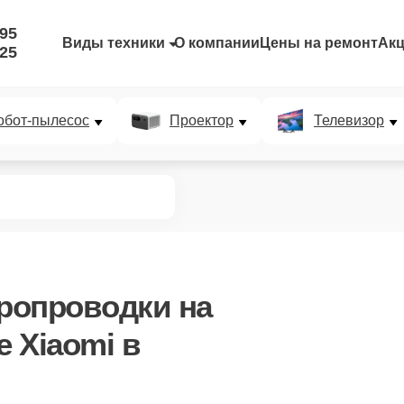
-95
Виды техники
О компании
Цены на ремонт
Ак
-25
обот-пылесос
Проектор
Телевизор
тропроводки
на
 Xiaomi в