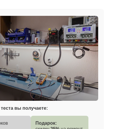
теста вы получаете:
оков
Подарок:
скидку
25%
на ремонт