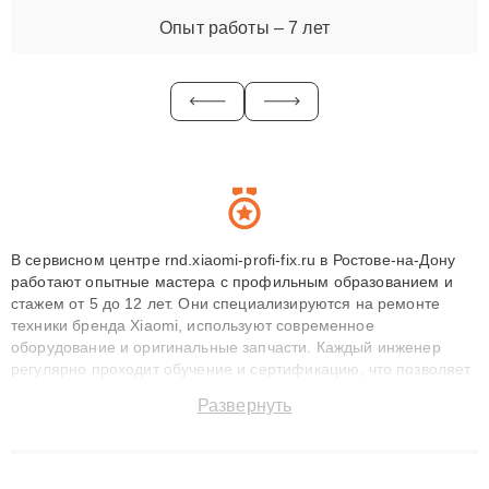
Опыт работы – 7 лет
В сервисном центре rnd.xiaomi-profi-fix.ru в Ростове-на-Дону
работают опытные мастера с профильным образованием и
стажем от 5 до 12 лет. Они специализируются на ремонте
техники бренда Xiaomi, используют современное
оборудование и оригинальные запчасти. Каждый инженер
регулярно проходит обучение и сертификацию, что позволяет
быстро и точноdiagnostikировать поломки и восстанавливать
Развернуть
технику с сохранением гарантии до 3 лет. Наши мастера
решают сложные случаи: от замены матриц и материнских
плат до ремонта после залития и восстановления данных.
Благодаря высокой квалификации и ответственному подходу