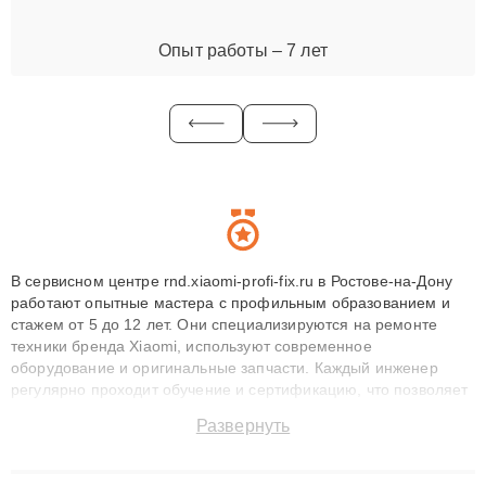
Опыт работы – 7 лет
В сервисном центре rnd.xiaomi-profi-fix.ru в Ростове-на-Дону
работают опытные мастера с профильным образованием и
стажем от 5 до 12 лет. Они специализируются на ремонте
техники бренда Xiaomi, используют современное
оборудование и оригинальные запчасти. Каждый инженер
регулярно проходит обучение и сертификацию, что позволяет
быстро и точноdiagnostikировать поломки и восстанавливать
Развернуть
технику с сохранением гарантии до 3 лет. Наши мастера
решают сложные случаи: от замены матриц и материнских
плат до ремонта после залития и восстановления данных.