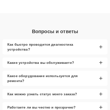
Благодаря высокой квалификации и ответственному подходу
клиенты получают быстрый, качественный ремонт и понятные
объяснения по результатам диагностики.
Вопросы и ответы
Как быстро проводится диагностика
+
устройства?
+
Какие устройства вы обслуживаете?
Какое оборудование используется для
+
ремонта?
+
Как можно узнать статус моего заказа?
+
Работаете ли вы честно и прозрачно?