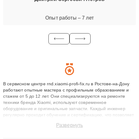
Опыт работы – 7 лет
В сервисном центре rnd.xiaomi-profi-fix.ru в Ростове-на-Дону
работают опытные мастера с профильным образованием и
стажем от 5 до 12 лет. Они специализируются на ремонте
техники бренда Xiaomi, используют современное
оборудование и оригинальные запчасти. Каждый инженер
регулярно проходит обучение и сертификацию, что позволяет
быстро и точноdiagnostikировать поломки и восстанавливать
Развернуть
технику с сохранением гарантии до 3 лет. Наши мастера
решают сложные случаи: от замены матриц и материнских