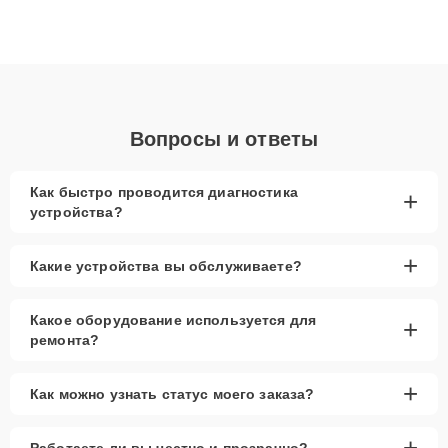
плат до ремонта после залития и восстановления данных.
Благодаря высокой квалификации и ответственному подходу
клиенты получают быстрый, качественный ремонт и понятные
объяснения по результатам диагностики.
Вопросы и ответы
Как быстро проводится диагностика
+
устройства?
+
Какие устройства вы обслуживаете?
Какое оборудование используется для
+
ремонта?
+
Как можно узнать статус моего заказа?
+
Работаете ли вы честно и прозрачно?