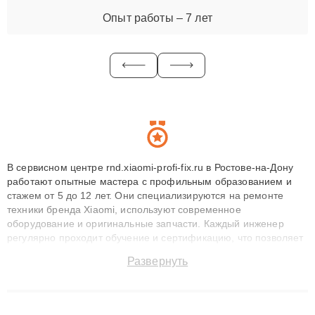
Опыт работы – 7 лет
В сервисном центре rnd.xiaomi-profi-fix.ru в Ростове-на-Дону
работают опытные мастера с профильным образованием и
стажем от 5 до 12 лет. Они специализируются на ремонте
техники бренда Xiaomi, используют современное
оборудование и оригинальные запчасти. Каждый инженер
регулярно проходит обучение и сертификацию, что позволяет
быстро и точноdiagnostikировать поломки и восстанавливать
Развернуть
технику с сохранением гарантии до 3 лет. Наши мастера
решают сложные случаи: от замены матриц и материнских
плат до ремонта после залития и восстановления данных.
Благодаря высокой квалификации и ответственному подходу